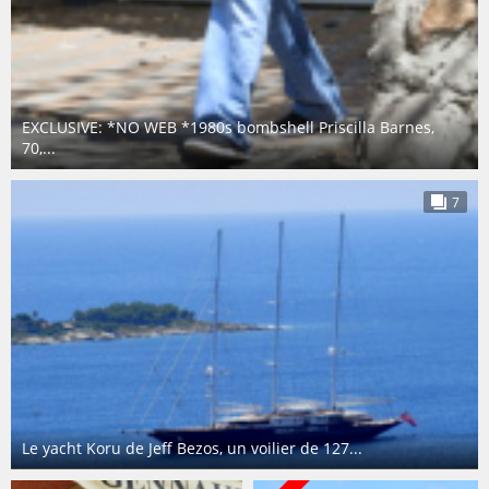
EXCLUSIVE: *NO WEB *1980s bombshell Priscilla Barnes,
70,...
7
Le yacht Koru de Jeff Bezos, un voilier de 127...