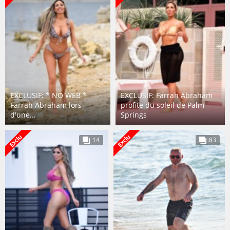
EXCLUSIF: * NO WEB *
EXCLUSIF: Farrah Abraham
Farrah Abraham lors
profite du soleil de Palm
d'une...
Springs
14
83