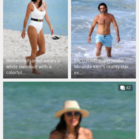
Bethenny Frankel wears a
EXCLUSIVE: Supermodel
white swimsuit with a
Miranda Kerr's reality star
colorful...
ex...
42