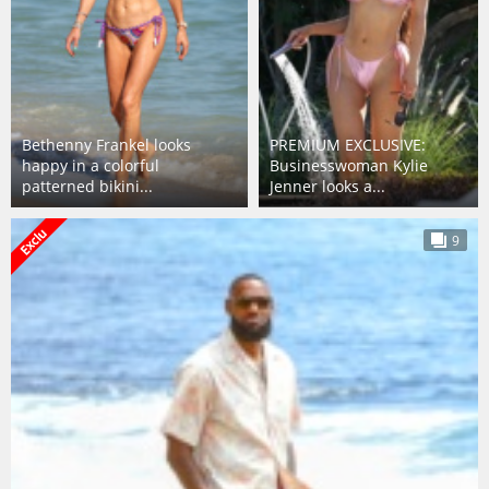
Bethenny Frankel looks
PREMIUM EXCLUSIVE:
happy in a colorful
Businesswoman Kylie
patterned bikini...
Jenner looks a...
9