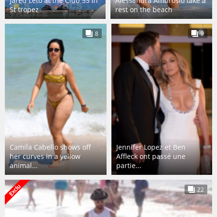
Jared Leto at the Club 55 in
Alessandra Ambrosio take a
St tropez
rest on the beach
8
9
Camila Cabello shows off
Jennifer Lopez et Ben
her curves in a yellow
Affleck ont passé une
animal...
partie...
22