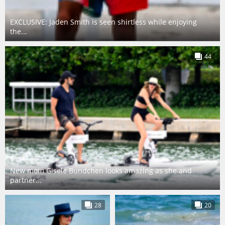
EXCLUSIVE: Jaden Smith is seen shirtless while enjoying
the...
44
New mom Gisele Bundchen looks amazing as she and
partner...
28
20