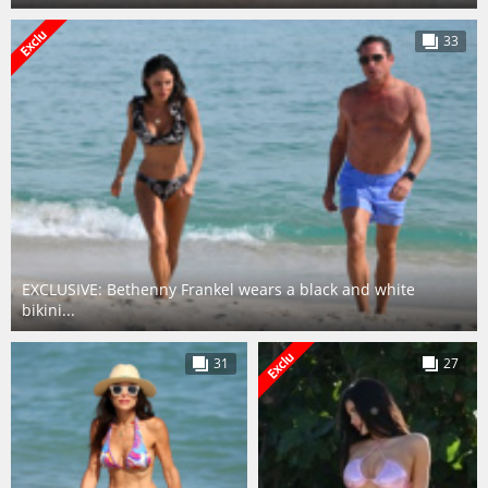
33
EXCLUSIVE: Bethenny Frankel wears a black and white
bikini...
31
27