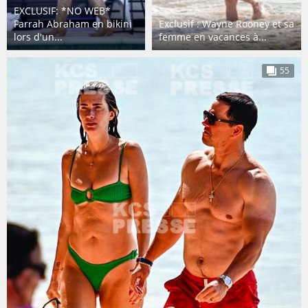
EXCLUSIF: *NO WEB*
Farrah Abraham en bikini
Exclusif : Wayne Rooney et sa
lors d'un...
femme en vacances à...
55