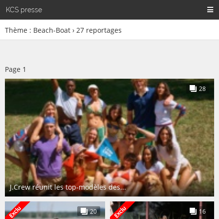
KCS presse
Thème : Beach-Boat ›
27
reportages
Page
1
28
J.Crew réunit les top-modèles des...
20
16