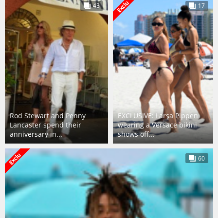
43
17
Rod Stewart and Penny
EXCLUSIVE: Larsa Pippen
Lancaster spend their
wearing a Versace bikini
anniversary in...
shows off...
60