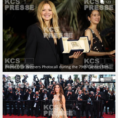
123
Palme D'Or Winners Photocall during the 79th Cannes film...
209