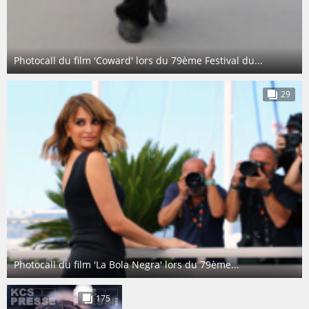
Photocall du film 'Coward' lors du 79ème Festival du...
29
Photocall du film 'La Bola Negra' lors du 79ème...
175