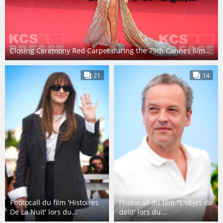
Closing Ceremony Red Carpet during the 79th Cannes film...
21
14
Photocall du film 'Histoires
Photocall du film ''L'objet du
De La Nuit' lors du...
délit' lors du...