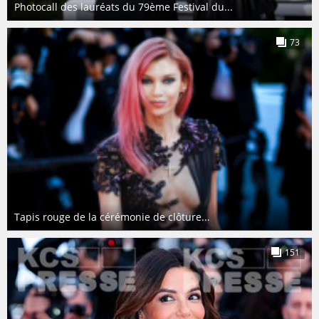
Photocall des lauréats du 79ème Festival du...
73
Tapis rouge de la cérémonie de clôture...
151