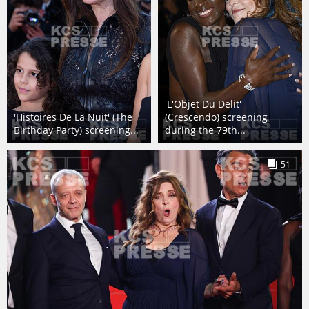
'L'Objet Du Delit'
'Histoires De La Nuit' (The
(Crescendo) screening
Birthday Party) screening...
during the 79th...
51