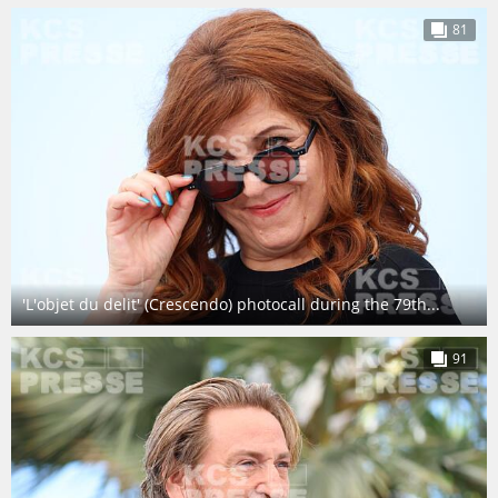
81
'L'objet du delit' (Crescendo) photocall during the 79th...
91