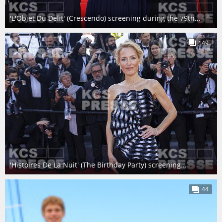
'L'Objet Du Delit' (Crescendo) screening during the 79th...
149
'Histoires De La Nuit' (The Birthday Party) screening...
44