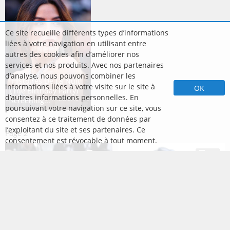
Ce site recueille différents types d’informations
liées à votre navigation en utilisant entre
autres des cookies afin d’améliorer nos
services et nos produits. Avec nos partenaires
d’analyse, nous pouvons combiner les
'Histoires De La Nuit'
informations liées à votre visite sur le site à
OK
(The Birthday Party)
d’autres informations personnelles. En
screening...
poursuivant votre navigation sur ce site, vous
consentez à ce traitement de données par
l’exploitant du site et ses partenaires. Ce
Page
2
consentement est révocable à tout moment.
81
65