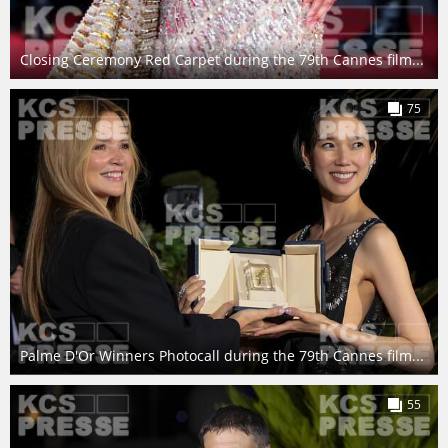
Closing Ceremony Red Carpet during the 79th Cannes film...
75
Palme D'Or Winners Photocall during the 79th Cannes film...
55