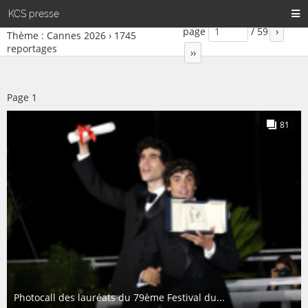
KCS presse
page
/
59
›
Thème : Cannes 2026 ›
1745
reportages
››
Page
1
81
Photocall des lauréats du 79ème Festival du...